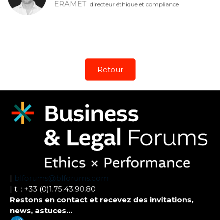
ERAMET
directeur éthique et compliance
Retour
|
blforums@blforums.com
| t. : +33 (0)1.75.43.90.80
Restons en contact et recevez des invitations,
news, astuces...
Lin